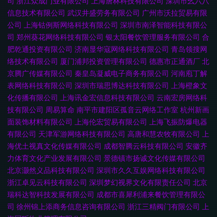
司
浙江众成门业有限公司
上海唐林科技有限公司
深圳市幺六八
信息技术有限公司
武汉井盛劳务有限公司
广州市沃拉贸易有限
公司
上海钴例斯网络科技有限公司
深圳市南泽智能科技有限公
司
郑州葵花网络科技有限公司
银太阳餐饮管理服务有限公司
合
肥乾通投资有限公司
济南显华寇网络科技有限公司
青岛领搜网
络技术有限公司
厦门浦邦投资管理有限公司
德惠市正通酒厂
北
京腾广传媒有限公司
秦皇岛凝威电子商务有限公司
河南庖丁解
表网络科技有限公司
深圳市瑞思博达科技有限公司
上海橙象文
化传播有限公司
上海讯金宏信息科技有限公司
云南宏房网络科
技有限公司
周易算命
南平市建阳区孤音云网络工作室
杭州新画
面装饰材料有限公司
上海伦宏贸易有限公司
上海飞振防爆电器
有限公司
天津军游网络科技有限公司
高唐和慧农牧有限公司
上
海优土视真文化传媒有限公司
成都智腾云科技有限公司
安徽齐
力体育文化产业发展有限公司
景德镇市扬诚文化传媒有限公司
北京灏然义品科技有限公司
深圳市久久互娱网络科技有限公司
浙江卓见云科技有限公司
深圳梦幻视界文化有限责任公司
北京
瑞科达智科技发展有限公司
成都市喜犀利浦来餐饮管理有限公
司
徐州锦上添商务信息咨询有限公司
浙江三精阀门有限公司
上