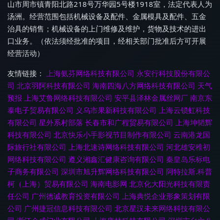
山市周市镇青阳北路218号万华园5号楼1918室，法定代表人为
汤洲。经营范围包括机械设备及配件、金属模具及配件、五金
治具的销售；机械设备的上门维修及维护，货物及技术的进出
口业务。（依法须经批准的项目，经相关部门批准后方可开展
经营活动）
友情链接：
上海氨芬网络科技有限公司
永安行科技股份有限公
司
北京羽阿科技有限公司
海南四海八方网络科技有限公司
天气
预报
上海艾鲁网络科技有限公司
安平县泽林金属丝网厂
南京东
泰电子贸易有限公司
义乌市果新科技有限公司
上海云锁虹科技
有限公司
星外系村部落
长春市和广程贸易有限公司
上海坤韬辉
科技有限公司
北京快乐小手影视节目制作有限公司
云南港龙国
际旅行社有限公司
上海北速诗网络科技有限公司
河北雄安稚初
网络科技有限公司
遵义湘鑫汇健康咨询有限公司
秦皇岛乐标电
子商务有限公司
深圳市旭升辉网络科技有限公司
阿特拉斯.科普
柯（上海）贸易有限公司
海南电影网
北京化大阳光科技有限责
任公司
广州德诚教育投资有限公司
上海典悦企业形象策划有限
公司
广州捷冠信息科技有限公司
北京星汉未来网络科技有限公